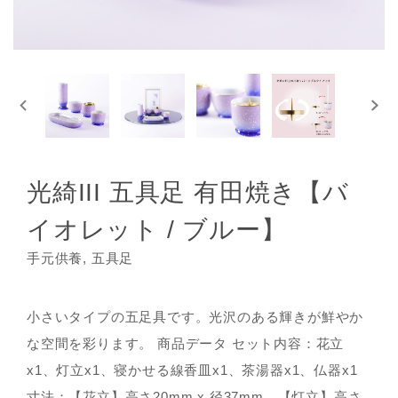
光綺III 五具足 有田焼き【バ
イオレット / ブルー】
手元供養, 五具足
小さいタイプの五足具です。光沢のある輝きが鮮やか
な空間を彩ります。 商品データ セット内容：花立
x1、灯立x1、寝かせる線香皿x1、茶湯器x1、仏器x1
寸法：【花立】高さ20mm x 径37mm、【灯立】高さ