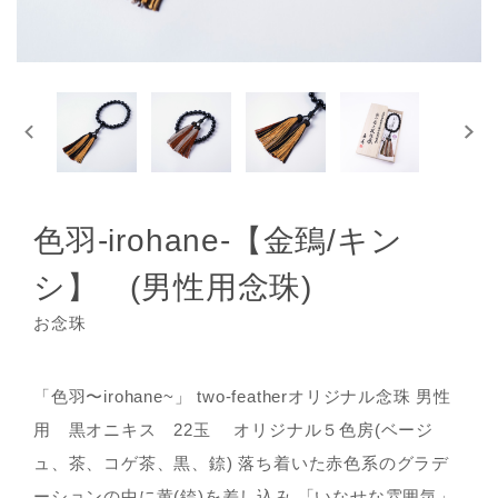
色羽-irohane-【金鵄/キン
シ】 (男性用念珠)
お念珠
「色羽〜irohane~」 two-featherオリジナル念珠 男性
用 黒オニキス 22玉 オリジナル５色房(ベージ
ュ、茶、コゲ茶、黒、錼) 落ち着いた赤色系のグラデ
ーションの中に黄(錼)を差し込み 「いなせな雰囲気」