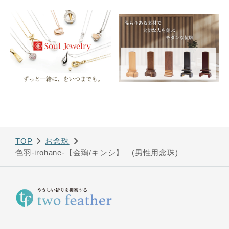
TOP
お念珠
色羽-irohane-【金鵄/キンシ】 (男性用念珠)