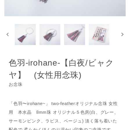
色羽-irohane-【白夜/ビャク
ヤ】 (女性用念珠)
お念珠
「色羽〜irohane~」 two-featherオリジナル念珠 女性
用 本水晶 8mm珠 オリジナル５色房(白、グレー、
サーモンピンク、ラピス、ベージュ) 淡く落ち着いた
配色で 柔らかくほんのり温かい印象のご念珠です。