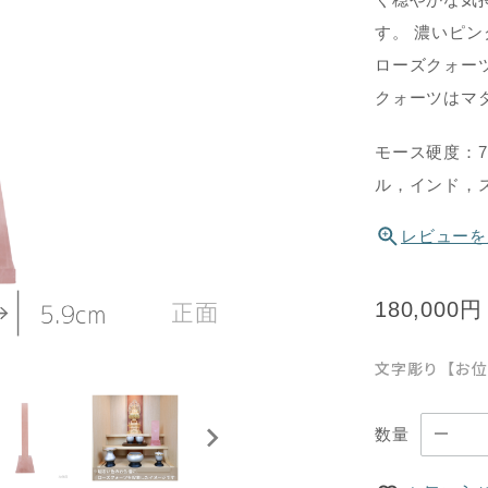
す。 濃いピ
ローズクォー
クォーツはマ
モース硬度：7.
ル，インド，
レビューを
180,000円
文字彫り【お位
数量