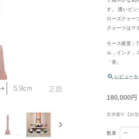
す。 濃いピ
ローズクォー
クォーツはマ
モース硬度：7.
ル，インド，ス
「美」
レビューを
180,000円
文字彫り【お位
数量