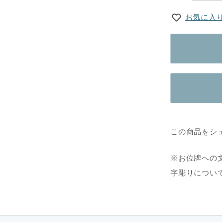
お気に入
この商品をシ
※お位牌への
字彫りについ